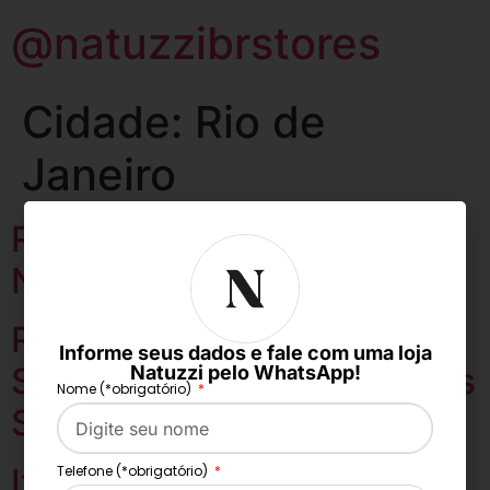
@natuzzibrstores
Cidade:
Rio de
Janeiro
Rio de Janeiro – Z. Sul –
Natuzzi Editions Store
Rio de Janeiro – Casa
Informe seus dados e fale com uma loja
Shopping – Natuzzi Editions
Natuzzi pelo WhatsApp!
Nome (*obrigatório)
Store
Itaipava – Natuzzi Editions
Telefone (*obrigatório)