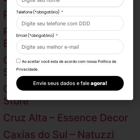
Pelotas – Franz Interiores
Telefone (*obrigatório)
Passo Fundo – Natuzzi
Email (*obrigatório)
Editions Store
Gramado – Natuzzi Editions
Ao aceitar você esta de acordo com nossa
Política de
Store
Privacidade.
Envie seus dados e fale
agora!
Garibaldi – Natuzzi Editions
Store
Cruz Alta – Essence Decor
Caxias do Sul – Natuzzi