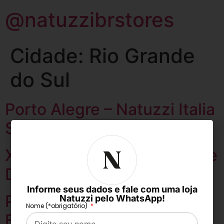
@natuzzibrstores
Cidade:
Rio Grande
do Sul
Porto Alegre – Natuzzi Italia
Store
Xangri-Lá – Milane Móveis e
Decor
Informe seus dados e fale com uma loja
Porto Alegre – Natuzzi
Natuzzi pelo WhatsApp!
Nome (*obrigatório)
Editions Store