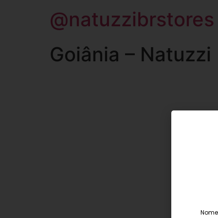
@natuzzibrstores
Goiânia – Natuzzi 
Nome 